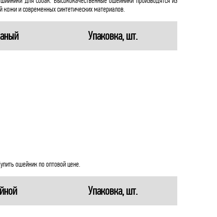
ашийники для собак. Высококачественные ошейники производятся из
й кожи и современных синтетических материалов.
аный
Упаковка, шт.
упить ошейник по оптовой цене.
йной
Упаковка, шт.
м