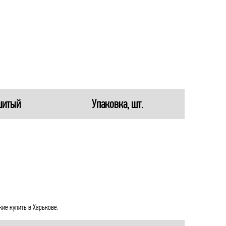
м
м
м
м
шитый
Упаковка, шт.
м
м
м
м
м
ие купить в Харькове.