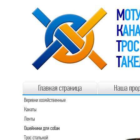
М
ОТ
К
АНА
Т
РОС
Т
АК
Веревки хозяйственные
Канаты
Ленты
Ошейники для собак
Трос стальной